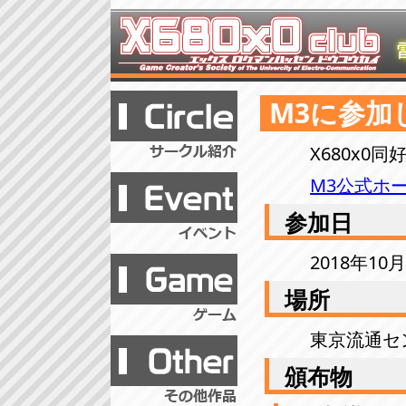
M3に参加
X680x0
M3公式ホ
参加日
2018年10月
場所
東京流通センタ
頒布物