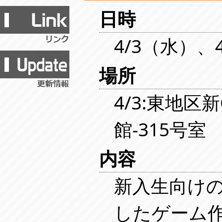
日時
4/3（水）、
場所
4/3:東地区新
館-315号室
内容
新入生向け
したゲーム