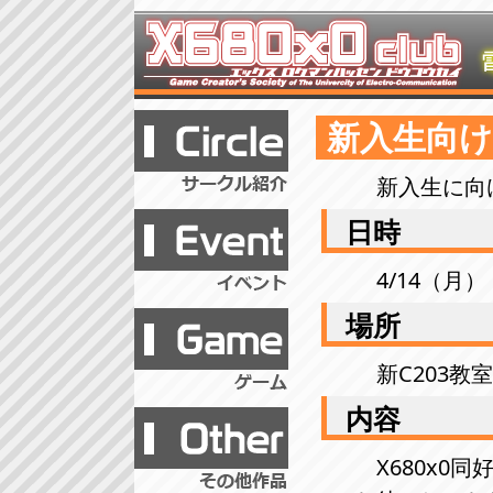
新入生向
新入生に向
日時
4/14（月）
場所
新C203
内容
X680x