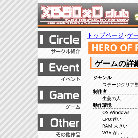
トップページ
ゲ
HERO OF 
ゲームの詳
ジャンル
ステージクリア型
制作者
生姜の人
動作環境
OS:Windows
CPU:速い
RAM:大きい
VGA:深い