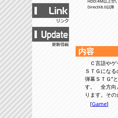
HDD:4M以上空
DirectX8.0以降
内容
Ｃ言語やゲ
ＳＴＧになる
弾幕ＳＴＧ”
す。 全方向
ります。その
[
Game
]