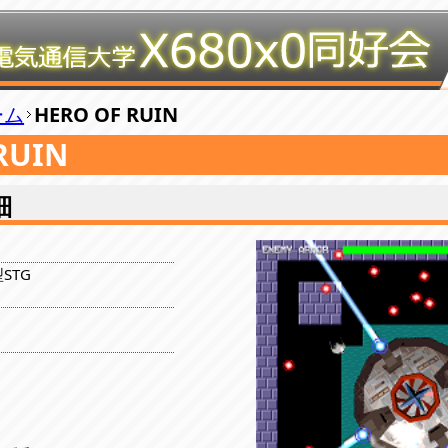
ーム
HERO OF RUIN
RUIN
細
STG