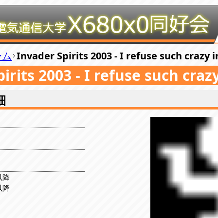
ーム
Invader Spirits 2003 - I refuse such crazy i
irits 2003 - I refuse such crazy
細
8以降
1以降