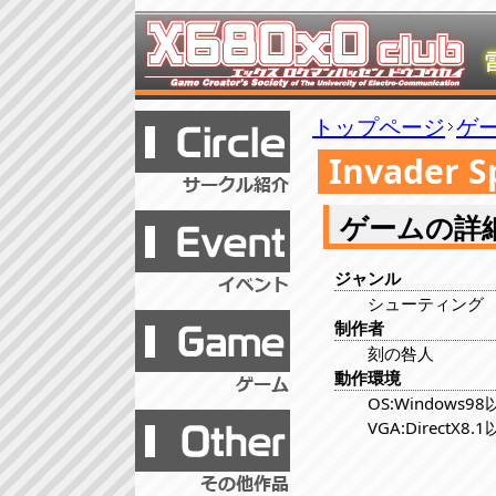
トップページ
ゲ
Invader Sp
ゲームの詳
ジャンル
シューティング
制作者
刻の咎人
動作環境
OS:Windows9
VGA:DirectX8.