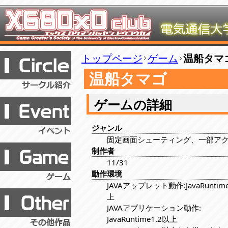
トップページ
ゲーム
温船タマ
温船タマゴ
ゲームの詳細
ジャンル
固定画面シューティング、一部ア
制作者
11/31
動作環境
JAVAアップレット動作:JavaRuntim
上
JAVAアプリケーション動作:
JavaRuntime1.2以上