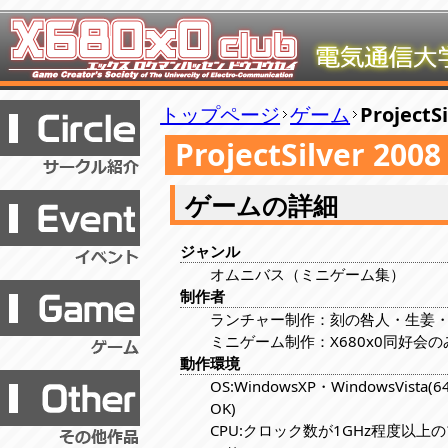
トップページ
ゲーム
ProjectS
ProjectSilver 200
ゲームの詳細
ジャンル
オムニバス（ミニゲーム集）
制作者
ランチャー制作：刻の咎人・生姜・x
ミニゲーム制作：X680x0同好会
動作環境
OS:WindowsXP・WindowsVista(6
OK)
CPU:クロック数が1GHz程度以上