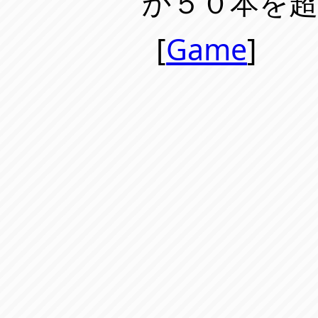
か５０本を
[
Game
]